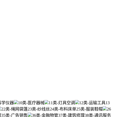
-科学仪器
10类-医疗器械
11类-灯具空调
12类-运输工具
13
22类-绳网袋篷
23类-纱线丝
24类-布料床单
25类-服装鞋帽
26
娱
35类-广告销售
36类-金融物管
37类-建筑修理
38类-通讯服务