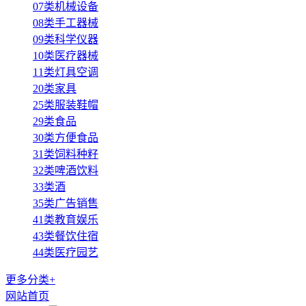
07类机械设备
08类手工器械
09类科学仪器
10类医疗器械
11类灯具空调
20类家具
25类服装鞋帽
29类食品
30类方便食品
31类饲料种籽
32类啤酒饮料
33类酒
35类广告销售
41类教育娱乐
43类餐饮住宿
44类医疗园艺
更多分类+
网站首页