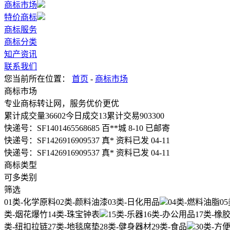
商标市场
特价商标
商标服务
商标分类
知产资讯
联系我们
您当前所在位置：
首页
-
商标市场
商标市场
专业商标转让网，服务优价更优
累计成交量
36602
今日成交
13
累计交易
903300
快递号：
SF1401465568685
百**城 8-10 已邮寄
快递号：
SF1426916909537
真* 资料已发 04-11
快递号：
SF1426916909537
真* 资料已发 04-11
商标类型
可多类别
筛选
01类-化学原料
02类-颜料油漆
03类-日化用品
04类-燃料油脂
0
类-烟花爆竹
14类-珠宝钟表
15类-乐器
16类-办公用品
17类-橡
类-纽扣拉链
27类-地毯席垫
28类-健身器材
29类-食品
30类-方