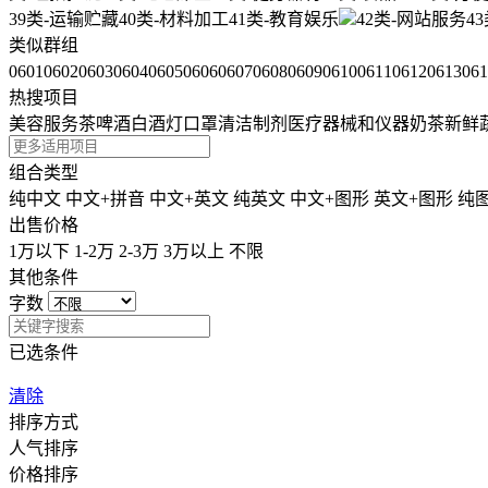
39类-运输贮藏
40类-材料加工
41类-教育娱乐
42类-网站服务
4
类似群组
0601
0602
0603
0604
0605
0606
0607
0608
0609
0610
0611
0612
0613
061
热搜项目
美容服务
茶
啤酒
白酒
灯
口罩
清洁制剂
医疗器械和仪器
奶茶
新鲜
组合类型
纯中文
中文+拼音
中文+英文
纯英文
中文+图形
英文+图形
纯
出售价格
1万以下
1-2万
2-3万
3万以上
不限
其他条件
字数
已选条件
清除
排序方式
人气排序
价格排序