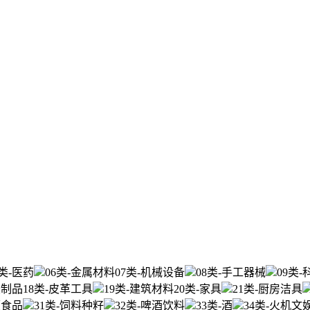
5类-医药
06类-金属材料
07类-机械设备
08类-手工器械
09类
胶制品
18类-皮革工具
19类-建筑材料
20类-家具
21类-厨房洁具
便食品
31类-饲料种籽
32类-啤酒饮料
33类-酒
34类-火机文