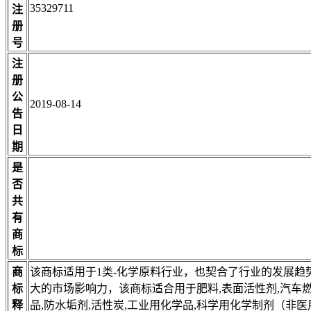
35329711
注
册
号
注
册
公
2019-08-14
告
日
期
是
否
共
有
商
标
商
该商标适用于1类-化学原料行业，也契合了行业的发展趋
标
大的市场影响力，该商标适合用于肥料,表面活性剂,汽车燃
释
品,防水垢剂,活性炭,工业用化学品,科学用化学制剂（非