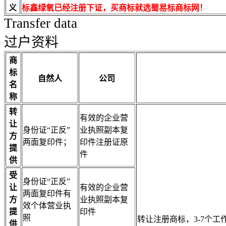
义
标鑫绿氧已经注册下证，买商标就选蜀易标商标网！
Transfer data
过户资料
商
标
自然人
公司
名
称
转
有效的企业营
让
身份证“正反”
业执照副本复
方
两面复印件；
印件注册证原
提
件
供
受
身份证“正反”
让
有效的企业营
两面复印件有
方
业执照副本复
效个体营业执
提
印件
照
转让注册商标，3-7个
供