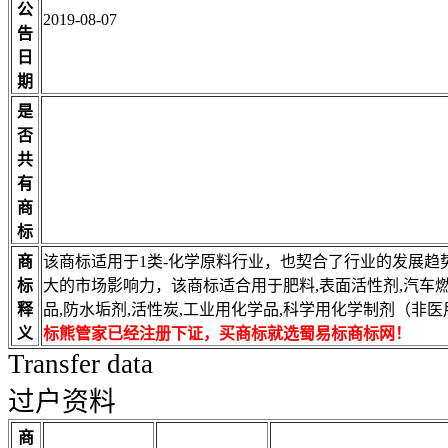
公
2019-08-07
告
日
期
是
否
共
有
商
标
商
该商标适用于1类-化学原料行业，也契合了行业的发展趋
标
大的市场影响力，该商标适合用于肥料,表面活性剂,汽车燃
释
品,防水垢剂,活性炭,工业用化学品,科学用化学制剂（非
义
标熊管家已经注册下证，买商标就选蜀易标商标网！
Transfer data
过户资料
商