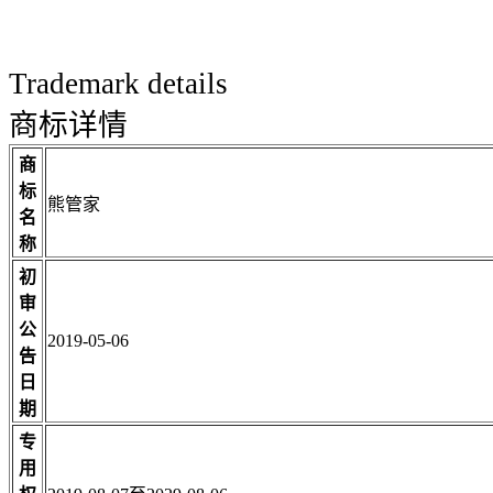
Trademark details
商标详情
商
标
熊管家
名
称
初
审
公
2019-05-06
告
日
期
专
用