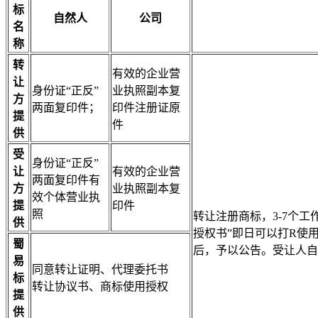
标
自然人
公司
名
称
转
有效的企业营
让
身份证“正反”
业执照副本复
方
两面复印件；
印件注册证原
提
件
供
受
身份证“正反”
让
有效的企业营
两面复印件有
方
业执照副本复
效个体营业执
提
印件
照
转让注册商标，3-7个
供
授权书”即日可以打R使
蜀
后，予以公告。受让人自
易
同意转让证明、代理委托书
标
转让协议书、商标使用授权
提
供