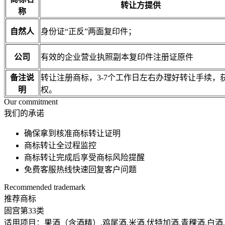
转让方提供
称
自然人
身份证“正反”两面复印件；
公司
有效的企业营业执照副本复印件注册证原件
备注说
转让注册商标，3-7个工作日左右办理好转让手续
明
权。
Our commitment
我们的承诺
确保拿到核准商标转让证明
商标转让全过程监控
商标转让完成后享受商标风险提醒
免费客服热线快速回复客户问题
Recommended trademark
推荐商标
固宫
第33类
适用项目：果酒（含酒精）,鸡尾酒,米酒,伏特加酒,青稞酒,白酒