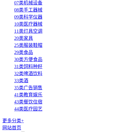
07类机械设备
08类手工器械
09类科学仪器
10类医疗器械
11类灯具空调
20类家具
25类服装鞋帽
29类食品
30类方便食品
31类饲料种籽
32类啤酒饮料
33类酒
35类广告销售
41类教育娱乐
43类餐饮住宿
44类医疗园艺
更多分类+
网站首页