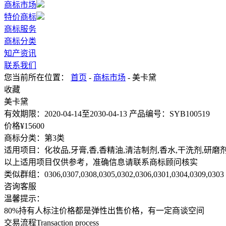
商标市场
特价商标
商标服务
商标分类
知产资讯
联系我们
您当前所在位置：
首页
-
商标市场
- 美卡黛
收藏
美卡黛
有效期限：
2020-04-14至2030-04-13
产品编号：
SYB100519
价格¥
15600
商标分类：
第3类
适用项目：
化妆品,牙膏,香,香精油,清洁制剂,香水,干洗剂,研
以上适用项目仅供参考，准确信息请联系商标顾问核实
类似群组：
0306,0307,0308,0305,0302,0306,0301,0304,0309,0303
咨询客服
温馨提示：
80%持有人标注价格都是弹性出售价格，有一定商谈空间
交易流程
Transaction process