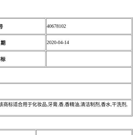
40678102
号
2020-04-14
日期
商标
适合用于化妆品,牙膏,香,香精油,清洁制剂,香水,干洗剂,