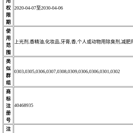
用
权
2020-04-07至2030-04-06
限
期
使
用
上光剂,香精油,化妆品,牙膏,香,个人或动物用除臭剂,减肥
范
围
类
似
0303,0305,0306,0307,0308,0309,0306,0306,0301,0302
群
组
商
标
40468935
注
册
号
注