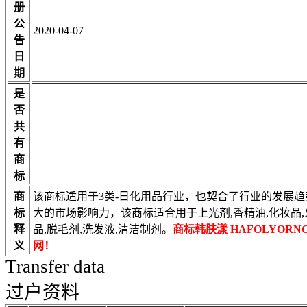
册
公
2020-04-07
告
日
期
是
否
共
有
商
标
商
该商标适用于3类-日化用品行业，也契合了行业的发展
标
大的市场影响力，该商标适合用于上光剂,香精油,化妆品,
释
品,脱毛剂,洗发液,清洁制剂。
商标韩肤漾 HAFOLYO
义
网！
Transfer data
过户资料