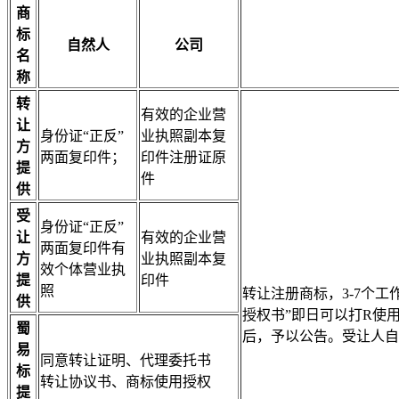
商
标
自然人
公司
名
称
转
有效的企业营
让
身份证“正反”
业执照副本复
方
两面复印件；
印件注册证原
提
件
供
受
身份证“正反”
让
有效的企业营
两面复印件有
方
业执照副本复
效个体营业执
提
印件
照
转让注册商标，3-7个
供
授权书”即日可以打R使
蜀
后，予以公告。受让人自
易
同意转让证明、代理委托书
标
转让协议书、商标使用授权
提