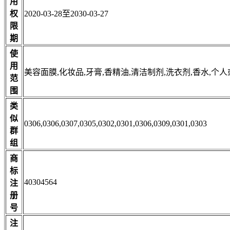
用
权
2020-03-28至2030-03-27
限
期
使
用
美容面膜,化妆品,牙膏,香精油,清洁制剂,洗衣剂,香水,个
范
围
类
似
0306,0306,0307,0305,0302,0301,0306,0309,0301,0303
群
组
商
标
40304564
注
册
号
注