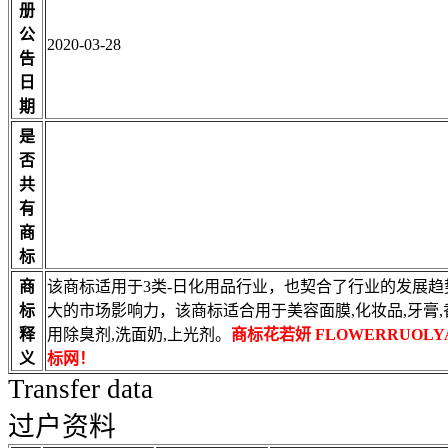
册
公
2020-03-28
告
日
期
是
否
共
有
商
标
商
该商标适用于3类-日化用品行业，也契合了行业的发展
标
大的市场影响力，该商标适合用于美容面膜,化妆品,牙膏,香
释
用除臭剂,洗面奶,上光剂。
商标花若妍 FLOWERRUO
义
标网！
Transfer data
过户资料