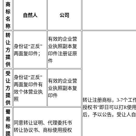
商
标
自然人
公司
名
称
转
有效的企业营
让
身份证“正反”
业执照副本复
方
两面复印件；
印件注册证原
提
件
供
受
身份证“正反”
让
有效的企业营
两面复印件有
方
业执照副本复
效个体营业执
提
印件
照
转让注册商标，3-7个
供
授权书”即日可以打R使
蜀
后，予以公告。受让人自
易
同意转让证明、代理委托书
标
转让协议书、商标使用授权
提