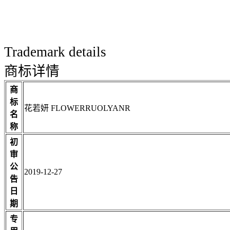
Trademark details
商标详情
商
标
花若妍 FLOWERRUOLYANR
名
称
初
审
公
2019-12-27
告
日
期
专