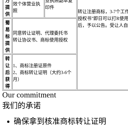
方
业执照副本复
效个体营业执
提
印件
照
转让注册商标，3-7个
供
授权书”即日可以打R使
蜀
后，予以公告。受让人自
易
同意转让证明、代理委托书
标
转让协议书、商标使用授权
提
供
转
让
1、商标注册证原件
后
2、商标转让证明（大约3-6个
获
月）
得
Our commitment
我们的承诺
确保拿到核准商标转让证明