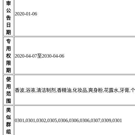
审
公
2020-01-06
告
日
期
专
用
权
2020-04-07至2030-04-06
限
期
使
用
香波,浴液,清洁制剂,香精油,化妆品,爽身粉,花露水,牙膏
范
围
类
似
0301,0301,0302,0305,0306,0306,0306,0307,0309,0301
群
组