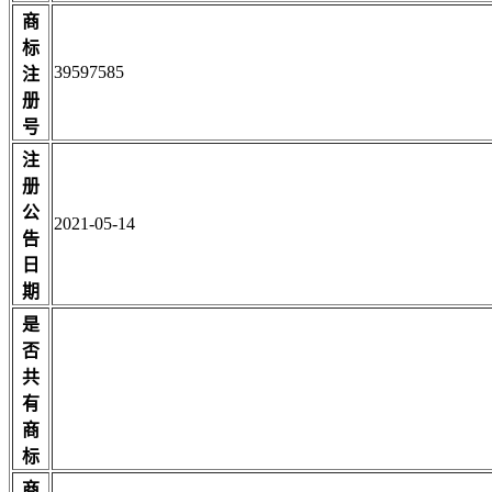
商
标
39597585
注
册
号
注
册
公
2021-05-14
告
日
期
是
否
共
有
商
标
商