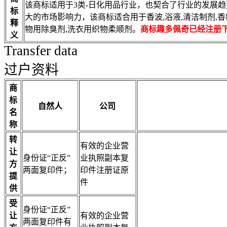
该商标适用于3类-日化用品行业，也契合了行业的发展
标
大的市场影响力，该商标适合用于香波,浴液,清洁制剂,香精
释
物用除臭剂,洗衣用织物柔顺剂。
商标趣多佩奇已经注册
义
Transfer data
过户资料
商
标
自然人
公司
名
称
转
有效的企业营
让
身份证“正反”
业执照副本复
方
两面复印件；
印件注册证原
提
件
供
受
身份证“正反”
让
有效的企业营
两面复印件有