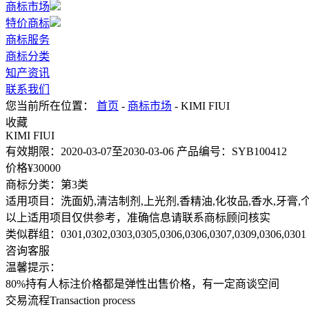
商标市场
特价商标
商标服务
商标分类
知产资讯
联系我们
您当前所在位置：
首页
-
商标市场
- KIMI FIUI
收藏
KIMI FIUI
有效期限：
2020-03-07至2030-03-06
产品编号：
SYB100412
价格¥
30000
商标分类：
第3类
适用项目：
洗面奶,清洁制剂,上光剂,香精油,化妆品,香水,牙膏
以上适用项目仅供参考，准确信息请联系商标顾问核实
类似群组：
0301,0302,0303,0305,0306,0306,0307,0309,0306,0301
咨询客服
温馨提示：
80%持有人标注价格都是弹性出售价格，有一定商谈空间
交易流程
Transaction process