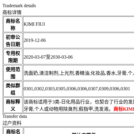
Trademark details
商标详情
商标名
KIMI FIUI
称
初审公
2019-12-06
告日期
专用权
2020-03-07至2030-03-06
限期
使用范
洗面奶,清洁制剂,上光剂,香精油,化妆品,香水,牙膏,
围
类似群
0301,0302,0303,0305,0306,0306,0307,0309,0306,0301
组
商标释
该商标适用于3类-日化用品行业，也契合了行业的发
义
牙膏,个人或动物用除臭剂,假指甲,洗发液。
商标KIM
Transfer data
过户资料
商标名