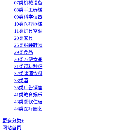
07类机械设备
08类手工器械
09类科学仪器
10类医疗器械
11类灯具空调
20类家具
25类服装鞋帽
29类食品
30类方便食品
31类饲料种籽
32类啤酒饮料
33类酒
35类广告销售
41类教育娱乐
43类餐饮住宿
44类医疗园艺
更多分类+
网站首页