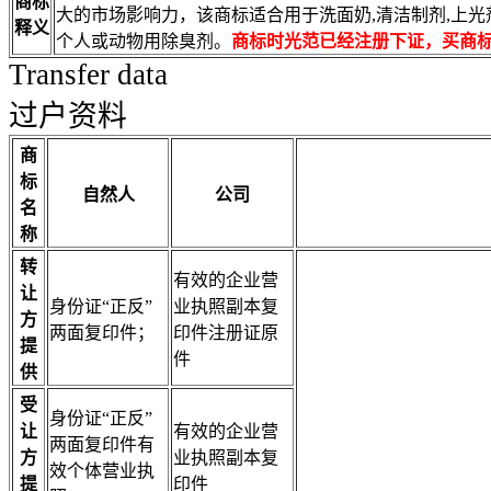
商标
大的市场影响力，该商标适合用于洗面奶,清洁制剂,上光剂,
释义
个人或动物用除臭剂。
商标时光范已经注册下证，买商
Transfer data
过户资料
商
标
自然人
公司
名
称
转
有效的企业营
让
身份证“正反”
业执照副本复
方
两面复印件；
印件注册证原
提
件
供
受
身份证“正反”
让
有效的企业营
两面复印件有
方
业执照副本复
效个体营业执
提
印件