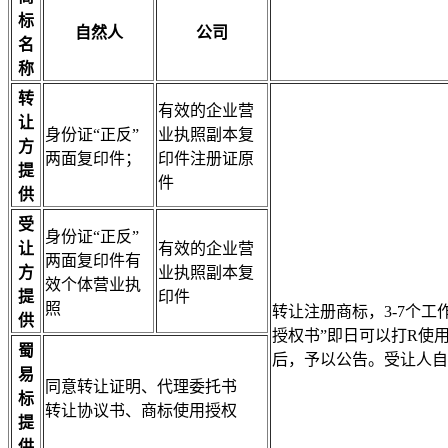
标
自然人
公司
名
称
转
有效的企业营
让
身份证“正反”
业执照副本复
方
两面复印件；
印件注册证原
提
件
供
受
身份证“正反”
让
有效的企业营
两面复印件有
方
业执照副本复
效个体营业执
提
印件
照
转让注册商标，3-7个
供
授权书”即日可以打R使
蜀
后，予以公告。受让人自
易
同意转让证明、代理委托书
标
转让协议书、商标使用授权
提
供