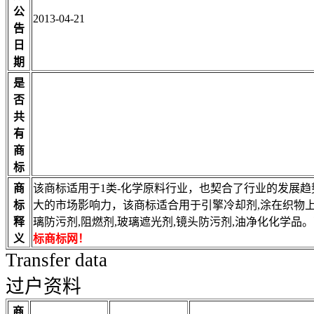
公
2013-04-21
告
日
期
是
否
共
有
商
标
商
该商标适用于1类-化学原料行业，也契合了行业的发展
标
大的市场影响力，该商标适合用于引擎冷却剂,涂在织物上的
释
璃防污剂,阻燃剂,玻璃遮光剂,镜头防污剂,油净化化学品。
义
标商标网！
Transfer data
过户资料
商