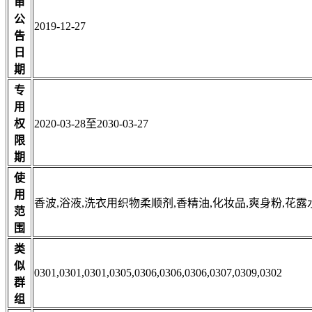
审
公
2019-12-27
告
日
期
专
用
权
2020-03-28至2030-03-27
限
期
使
用
香波,浴液,洗衣用织物柔顺剂,香精油,化妆品,爽身粉,花露
范
围
类
似
0301,0301,0301,0305,0306,0306,0306,0307,0309,0302
群
组