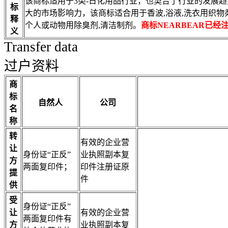
该商标适用于3类-日化用品行业，也契合了行业的发展
标
大的市场影响力，该商标适合用于香波,浴液,洗衣用织物柔顺
释
个人或动物用除臭剂,清洁制剂。
商标NEARBEAR已
义
Transfer data
过户资料
商
标
自然人
公司
名
称
转
有效的企业营
让
身份证“正反”
业执照副本复
方
两面复印件；
印件注册证原
提
件
供
受
身份证“正反”
让
有效的企业营
两面复印件有
方
业执照副本复