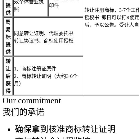
效个体营业执
提
印件
照
转让注册商标，3-7个
供
授权书”即日可以打R使
蜀
后，予以公告。受让人自
易
同意转让证明、代理委托书
标
转让协议书、商标使用授权
提
供
转
让
1、商标注册证原件
后
2、商标转让证明（大约3-6个
获
月）
得
Our commitment
我们的承诺
确保拿到核准商标转让证明