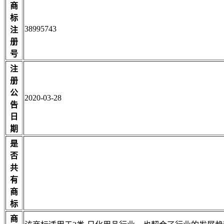
商
标
38995743
注
册
号
注
册
公
2020-03-28
告
日
期
是
否
共
有
商
标
商