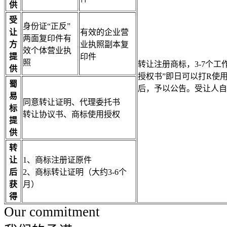
供
受
身份证“正反”
让
有效的企业营
两面复印件有
方
业执照副本复
效个体营业执
提
印件
照
转让注册商标，3-7个
供
授权书”即日可以打R使
蜀
后，予以公告。受让人自
易
同意转让证明、代理委托书
标
转让协议书、商标使用授权
提
供
转
让
1、商标注册证原件
后
2、商标转让证明（大约3-6个
获
月）
得
Our commitment