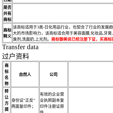
是否
共有
商标
该商标适用于3类-日化用品行业，也契合了行业的发展
商标
大的市场影响力，该商标适合用于美容面膜,化妆品,牙膏,
释义
臭剂,洗面奶,上光剂。
商标御美说已经注册下证，买商标
Transfer data
过户资料
商
标
自然人
公司
名
称
转
有效的企业营
让
身份证“正反”
业执照副本复
方
两面复印件；
印件注册证原
提
件