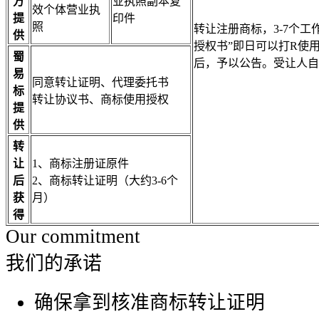
方
业执照副本复
效个体营业执
提
印件
照
转让注册商标，3-7个
供
授权书”即日可以打R使
蜀
后，予以公告。受让人自
易
同意转让证明、代理委托书
标
转让协议书、商标使用授权
提
供
转
让
1、商标注册证原件
后
2、商标转让证明（大约3-6个
获
月）
得
Our commitment
我们的承诺
确保拿到核准商标转让证明