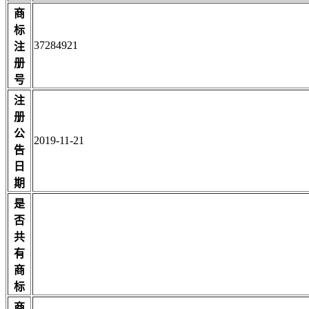
商
标
37284921
注
册
号
注
册
公
2019-11-21
告
日
期
是
否
共
有
商
标
商