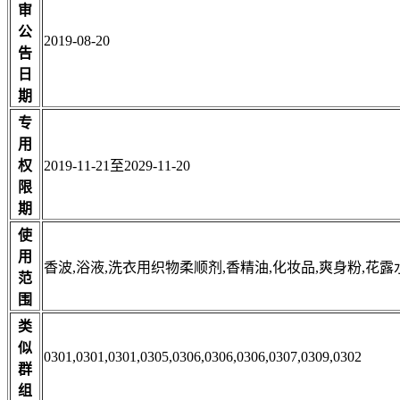
审
公
2019-08-20
告
日
期
专
用
权
2019-11-21至2029-11-20
限
期
使
用
香波,浴液,洗衣用织物柔顺剂,香精油,化妆品,爽身粉,花露
范
围
类
似
0301,0301,0301,0305,0306,0306,0306,0307,0309,0302
群
组