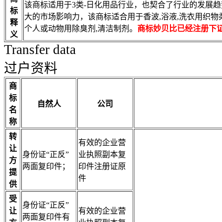
该商标适用于3类-日化用品行业，也契合了行业的发展
标
大的市场影响力，该商标适合用于香波,浴液,洗衣用织物柔顺
释
个人或动物用除臭剂,清洁制剂。
商标妙贝比已经注册下
义
Transfer data
过户资料
商
标
自然人
公司
名
称
转
有效的企业营
让
身份证“正反”
业执照副本复
方
两面复印件；
印件注册证原
提
件
供
受
身份证“正反”
让
有效的企业营
两面复印件有