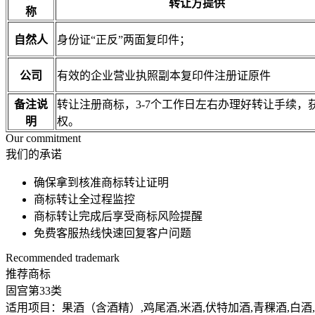
转让方提供
称
自然人
身份证“正反”两面复印件；
公司
有效的企业营业执照副本复印件注册证原件
备注说
转让注册商标，3-7个工作日左右办理好转让手续
明
权。
Our commitment
我们的承诺
确保拿到核准商标转让证明
商标转让全过程监控
商标转让完成后享受商标风险提醒
免费客服热线快速回复客户问题
Recommended trademark
推荐商标
固宫
第33类
适用项目：果酒（含酒精）,鸡尾酒,米酒,伏特加酒,青稞酒,白酒