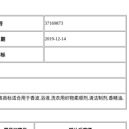
37169873
号
2019-12-14
日期
商标
标适合用于香波,浴液,洗衣用织物柔顺剂,清洁制剂,香精油,