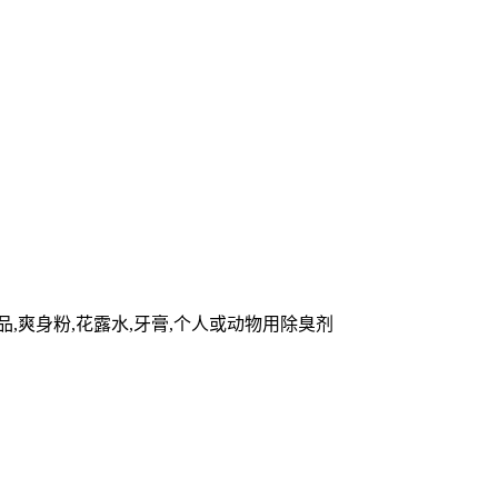
品,爽身粉,花露水,牙膏,个人或动物用除臭剂