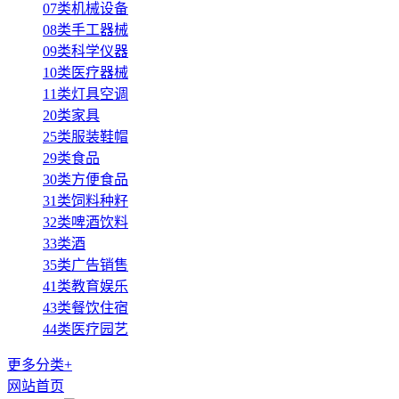
07类机械设备
08类手工器械
09类科学仪器
10类医疗器械
11类灯具空调
20类家具
25类服装鞋帽
29类食品
30类方便食品
31类饲料种籽
32类啤酒饮料
33类酒
35类广告销售
41类教育娱乐
43类餐饮住宿
44类医疗园艺
更多分类+
网站首页