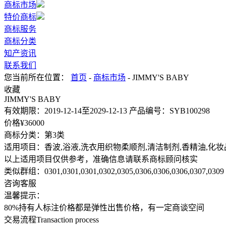
商标市场
特价商标
商标服务
商标分类
知产资讯
联系我们
您当前所在位置：
首页
-
商标市场
- JIMMY'S BABY
收藏
JIMMY'S BABY
有效期限：
2019-12-14至2029-12-13
产品编号：
SYB100298
价格¥
36000
商标分类：
第3类
适用项目：
香波,浴液,洗衣用织物柔顺剂,清洁制剂,香精油,化妆
以上适用项目仅供参考，准确信息请联系商标顾问核实
类似群组：
0301,0301,0301,0302,0305,0306,0306,0306,0307,0309
咨询客服
温馨提示：
80%持有人标注价格都是弹性出售价格，有一定商谈空间
交易流程
Transaction process