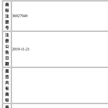
商
标
36927949
注
册
号
注
册
公
2019-11-21
告
日
期
是
否
共
有
商
标
商