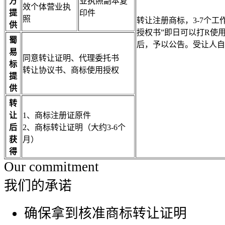
方
业执照副本复
效个体营业执
提
印件
照
转让注册商标，3-7个
供
授权书”即日可以打R使
蜀
后，予以公告。受让人自
易
同意转让证明、代理委托书
标
转让协议书、商标使用授权
提
供
转
让
1、商标注册证原件
后
2、商标转让证明（大约3-6个
获
月）
得
Our commitment
我们的承诺
确保拿到核准商标转让证明