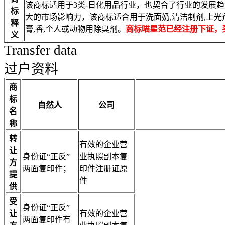
该商标适用于3类-日化用品行业，也契合了行业的发展
标
大的市场影响力，该商标适合用于洗面奶,清洁制剂,上光剂,
释
膏,香,个人或动物用除臭剂。
商标喵星范已经注册下证，
义
Transfer data
过户资料
商
标
自然人
公司
名
称
转
有效的企业营
让
身份证“正反”
业执照副本复
方
两面复印件；
印件注册证原
提
件
供
受
身份证“正反”
让
有效的企业营
两面复印件有