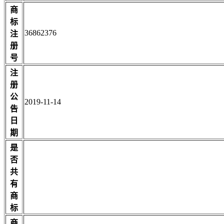
商
标
36862376
注
册
号
注
册
公
2019-11-14
告
日
期
是
否
共
有
商
标
商