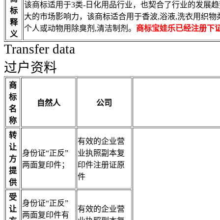
该商标适用于3类-日化用品行业，也契合了行业的发展
标
大的市场影响力，该商标适合用于香波,浴液,洗衣用织物柔顺
释
个人或动物用除臭剂,清洁制剂。
商标宝娃乐已经注册下
义
Transfer data
过户资料
商
标
自然人
公司
名
称
转
有效的企业营
让
身份证“正反”
业执照副本复
方
两面复印件；
印件注册证原
提
件
供
受
身份证“正反”
让
有效的企业营
两面复印件有