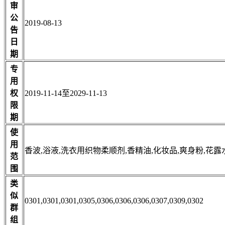
审
公
2019-08-13
告
日
期
专
用
权
2019-11-14至2029-11-13
限
期
使
用
香波,浴液,洗衣用织物柔顺剂,香精油,化妆品,爽身粉,花露
范
围
类
似
0301,0301,0301,0305,0306,0306,0306,0307,0309,0302
群
组