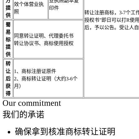
方
业执照副本复
效个体营业执
提
印件
照
转让注册商标，3-7个
供
授权书”即日可以打R使
蜀
后，予以公告。受让人自
易
同意转让证明、代理委托书
标
转让协议书、商标使用授权
提
供
转
让
1、商标注册证原件
后
2、商标转让证明（大约3-6个
获
月）
得
Our commitment
我们的承诺
确保拿到核准商标转让证明