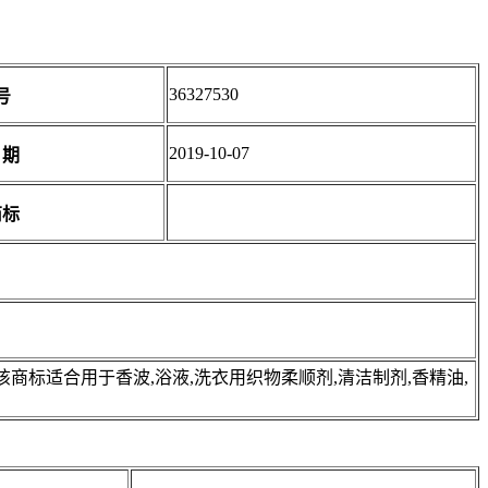
36327530
号
2019-10-07
日期
商标
标适合用于香波,浴液,洗衣用织物柔顺剂,清洁制剂,香精油,