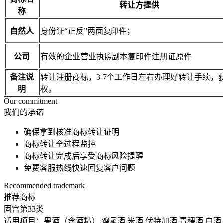
转让方提供
称
自然人
身份证“正反”两面复印件；
公司
有效的企业营业执照副本复印件注册证原件
备注说
转让注册商标，3-7个工作日左右办理好转让手续
明
权。
Our commitment
我们的承诺
确保拿到核准商标转让证明
商标转让全过程监控
商标转让完成后享受商标风险提醒
免费客服热线快速回复客户问题
Recommended trademark
推荐商标
固宫
第33类
适用项目：果酒（含酒精）,鸡尾酒,米酒,伏特加酒,青稞酒,白酒