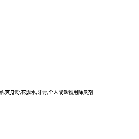
品,爽身粉,花露水,牙膏,个人或动物用除臭剂