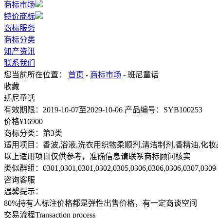
商标市场
特价商标
商标服务
商标分类
知产资讯
联系我们
您当前所在位置：
首页
-
商标市场
- 班尼童话
收藏
班尼童话
有效期限：
2019-10-07至2029-10-06
产品编号：
SYB100253
价格¥
16900
商标分类：
第3类
适用项目：
香波,浴液,洗衣用织物柔顺剂,清洁制剂,香精油,化妆
以上适用项目仅供参考，准确信息请联系商标顾问核实
类似群组：
0301,0301,0301,0302,0305,0306,0306,0306,0307,0309
咨询客服
温馨提示：
80%持有人标注价格都是弹性出售价格，有一定商谈空间
交易流程
Transaction process