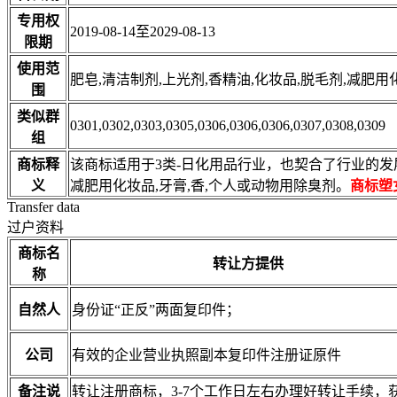
专用权
2019-08-14至2029-08-13
限期
使用范
肥皂,清洁制剂,上光剂,香精油,化妆品,脱毛剂,减肥用
围
类似群
0301,0302,0303,0305,0306,0306,0306,0307,0308,0309
组
商标释
该商标适用于3类-日化用品行业，也契合了行业的发
义
减肥用化妆品,牙膏,香,个人或动物用除臭剂。
商标塑
Transfer data
过户资料
商标名
转让方提供
称
自然人
身份证“正反”两面复印件；
公司
有效的企业营业执照副本复印件注册证原件
备注说
转让注册商标，3-7个工作日左右办理好转让手续