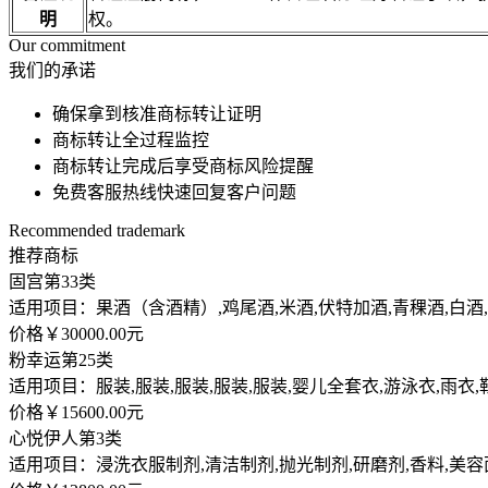
明
权。
Our commitment
我们的承诺
确保拿到核准商标转让证明
商标转让全过程监控
商标转让完成后享受商标风险提醒
免费客服热线快速回复客户问题
Recommended trademark
推荐商标
固宫
第33类
适用项目：果酒（含酒精）,鸡尾酒,米酒,伏特加酒,青稞酒,白酒
价格￥30000.00元
粉幸运
第25类
适用项目：服装,服装,服装,服装,服装,婴儿全套衣,游泳衣,雨衣
价格￥15600.00元
心悦伊人
第3类
适用项目：浸洗衣服制剂,清洁制剂,抛光制剂,研磨剂,香料,美容