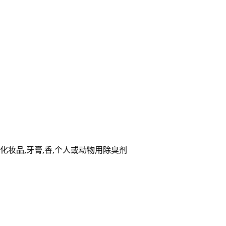
用化妆品,牙膏,香,个人或动物用除臭剂