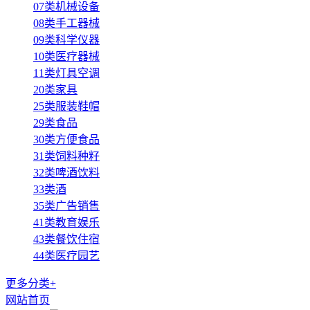
07类机械设备
08类手工器械
09类科学仪器
10类医疗器械
11类灯具空调
20类家具
25类服装鞋帽
29类食品
30类方便食品
31类饲料种籽
32类啤酒饮料
33类酒
35类广告销售
41类教育娱乐
43类餐饮住宿
44类医疗园艺
更多分类+
网站首页