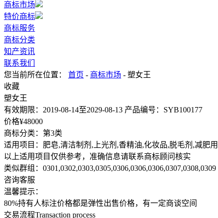
商标市场
特价商标
商标服务
商标分类
知产资讯
联系我们
您当前所在位置：
首页
-
商标市场
- 塑女王
收藏
塑女王
有效期限：
2019-08-14至2029-08-13
产品编号：
SYB100177
价格¥
48000
商标分类：
第3类
适用项目：
肥皂,清洁制剂,上光剂,香精油,化妆品,脱毛剂,减肥
以上适用项目仅供参考，准确信息请联系商标顾问核实
类似群组：
0301,0302,0303,0305,0306,0306,0306,0307,0308,0309
咨询客服
温馨提示：
80%持有人标注价格都是弹性出售价格，有一定商谈空间
交易流程
Transaction process