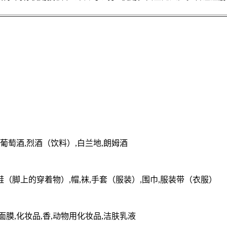
,葡萄酒,烈酒（饮料）,白兰地,朗姆酒
,鞋（脚上的穿着物）,帽,袜,手套（服装）,围巾,服装带（衣服）
面膜,化妆品,香,动物用化妆品,洁肤乳液