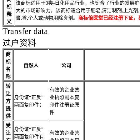
该商标适用于3类-日化用品行业，也契合了行业的发展
标
大的市场影响力，该商标适合用于肥皂,清洁制剂,上光剂,香
释
膏,香,个人或动物用除臭剂。
商标倍医堂已经注册下证，
义
Transfer data
过户资料
商
标
自然人
公司
名
称
转
有效的企业营
让
身份证“正反”
业执照副本复
方
两面复印件；
印件注册证原
提
件
供
受
身份证“正反”
让
有效的企业营
两面复印件有