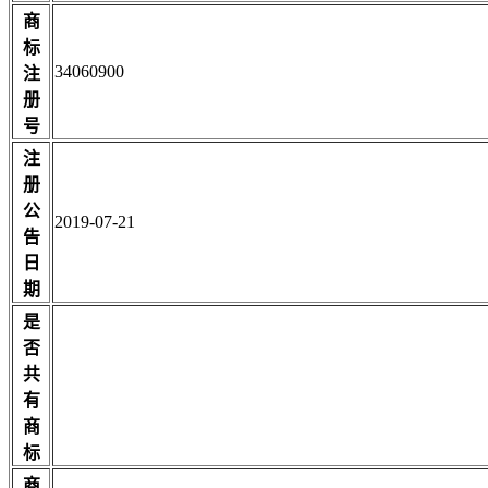
商
标
34060900
注
册
号
注
册
公
2019-07-21
告
日
期
是
否
共
有
商
标
商