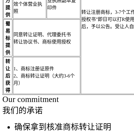
方
业执照副本复
效个体营业执
提
印件
照
转让注册商标，3-7个
供
授权书”即日可以打R使
蜀
后，予以公告。受让人自
易
同意转让证明、代理委托书
标
转让协议书、商标使用授权
提
供
转
让
1、商标注册证原件
后
2、商标转让证明（大约3-6个
获
月）
得
Our commitment
我们的承诺
确保拿到核准商标转让证明