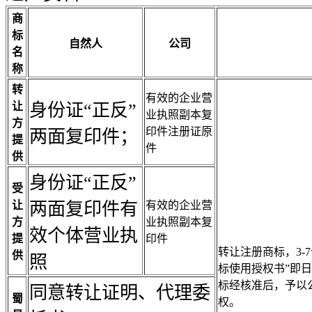
商
标
自然人
公司
名
称
转
有效的企业营
让
身份证“正反”
业执照副本复
方
印件注册证原
两面复印件；
提
件
供
身份证“正反”
受
让
两面复印件有
有效的企业营
方
业执照副本复
效个体营业执
提
印件
转让注册商标，3-
供
照
标使用授权书”即
标经核准后，予以
同意转让证明、代理委
蜀
权。