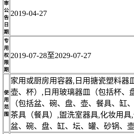
审
公
2019-04-27
告
日
期
专
用
2019-07-28至2029-07-27
权
限
期
家用或厨房用容器,日用搪瓷塑料器
壶、杯）,日用玻璃器皿（包括杯、
使
用
（包括盆、碗、盘、壶、餐具、缸、
范
茶具（餐具）,盥洗室器具,化妆用具
围
盆、碗、盘、缸、坛、罐、砂锅、