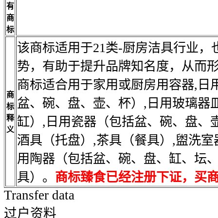
有
商
标
该商标适用于21类-厨房洁具行业
势，有助于提升品牌知名度，从而
商标适合用于家用或厨房用容器,日
商
盆、碗、盘、壶、杯）,日用玻璃器
标
释
缸）,日用瓷器（包括盆、碗、盘、
义
酒具（托盘）,茶具（餐具）,盥洗室器
用陶器（包括盆、碗、盘、缸、坛
具）。
商标臻食已经注册下证，买
Transfer data
过户资料