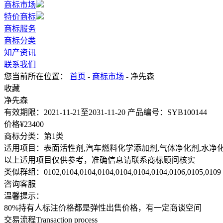
商标市场
特价商标
商标服务
商标分类
知产资讯
联系我们
您当前所在位置：
首页
-
商标市场
- 净先森
收藏
净先森
有效期限：
2021-11-21至2031-11-20
产品编号：
SYB100144
价格¥
23400
商标分类：
第1类
适用项目：
表面活性剂,汽车燃料化学添加剂,气体净化剂,水净
以上适用项目仅供参考，准确信息请联系商标顾问核实
类似群组：
0102,0104,0104,0104,0104,0104,0104,0106,0105,0109
咨询客服
温馨提示：
80%持有人标注价格都是弹性出售价格，有一定商谈空间
交易流程
Transaction process