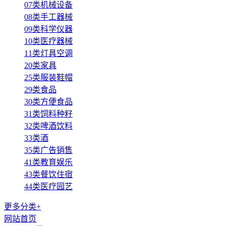
07类机械设备
08类手工器械
09类科学仪器
10类医疗器械
11类灯具空调
20类家具
25类服装鞋帽
29类食品
30类方便食品
31类饲料种籽
32类啤酒饮料
33类酒
35类广告销售
41类教育娱乐
43类餐饮住宿
44类医疗园艺
更多分类+
网站首页