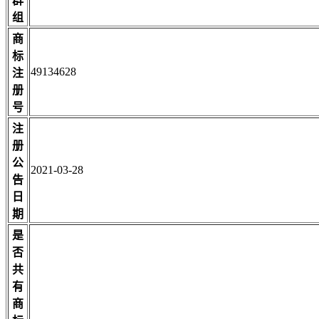
群
组
商
标
49134628
注
册
号
注
册
公
2021-03-28
告
日
期
是
否
共
有
商