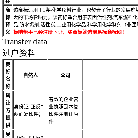
标
商
该商标适用于1类-化学原料行业，也契合了行业的发展趋
标
大的市场影响力，该商标适合用于表面活性剂,汽车燃料化学
释
品,防水垢剂,活性炭,工业用化学品,科学用化学制剂（非
义
标咱帮手已经注册下证，买商标就选蜀易标商标网！
Transfer data
过户资料
商
标
自然人
公司
名
称
转
有效的企业营
让
身份证“正反”
业执照副本复
方
两面复印件；
印件注册证原
提
件
供
受