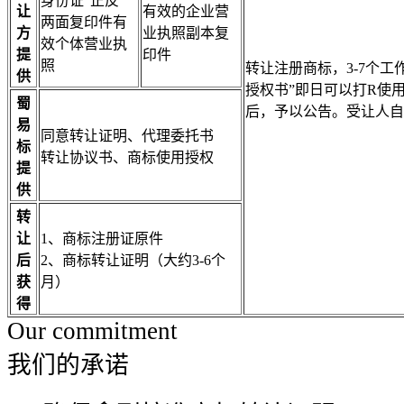
身份证“正反”
让
有效的企业营
两面复印件有
方
业执照副本复
效个体营业执
提
印件
照
转让注册商标，3-7个
供
授权书”即日可以打R使
蜀
后，予以公告。受让人自
易
同意转让证明、代理委托书
标
转让协议书、商标使用授权
提
供
转
让
1、商标注册证原件
后
2、商标转让证明（大约3-6个
获
月）
得
Our commitment
我们的承诺