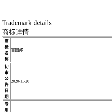
Trademark details
商标详情
商
标
百固邦
名
称
初
审
公
2020-11-20
告
日
期
专
用