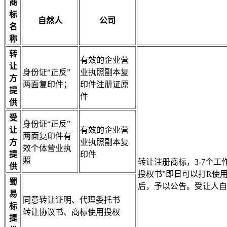
商
标
自然人
公司
名
称
转
有效的企业营
让
身份证“正反”
业执照副本复
方
两面复印件；
印件注册证原
提
件
供
受
身份证“正反”
让
有效的企业营
两面复印件有
方
业执照副本复
效个体营业执
提
印件
照
转让注册商标，3-7个
供
授权书”即日可以打R使
蜀
后，予以公告。受让人自
易
同意转让证明、代理委托书
标
转让协议书、商标使用授权
提