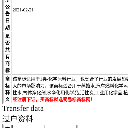
册
公
2021-02-21
告
日
期
是
否
共
有
商
标
商
该商标适用于1类-化学原料行业，也契合了行业的发展
标
大的市场影响力，该商标适合用于蒸馏水,汽车燃料化学添
释
性水,气体净化剂,水净化用化学品,活性炭,工业用化学品,
义
经注册下证，买商标就选蜀易标商标网！
Transfer data
过户资料